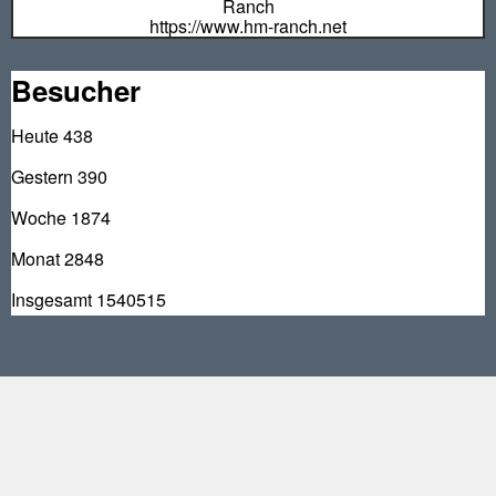
https://www.hm-ranch.net
Besucher
Heute
438
Gestern
390
Woche
1874
Monat
2848
Insgesamt
1540515